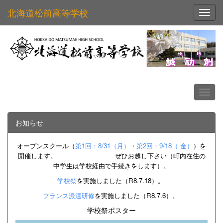
北海道松前高等学校
Toggl
お知らせ
オープンスクール（
第1回：8/31（月）
・
第2回：9/18（ 金）
）を
開催します
。 ぜひお越し下さい（町内在住の
中学生は学校経由で手続きをします）
。
学校祭
を実施しました
（R8.7.18）。
フランス派遣研修
を実施しました（R8.7.6）。
学校祭ポスター