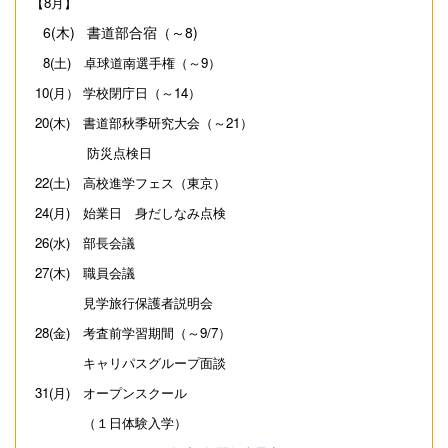
【8月】
6(木) 書道部合宿（～8)
8(土) 卓球道南選手権（～9）
10(月） 学校閉庁日（～14）
20(木) 書道部秋季研究大会（～21）
防災点検日
22(土) 高校進学フェス（東京）
24(月) 始業日 身だしなみ点検
26(水) 部長会議
27(木) 職員会議
見学旅行保護者説明会
28(金) 考査前学習期間（～9/7）
キャリパスグループ面談
31(月) オープンスクール
（１日体験入学）